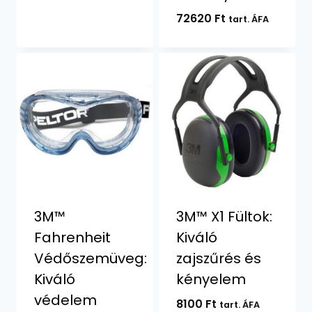
72620
Ft
tart. ÁFA
3M™
3M™ X1 Fültok:
Fahrenheit
Kiváló
Védőszemüveg:
zajszűrés és
Kiváló
kényelem
védelem
8100
Ft
tart. ÁFA