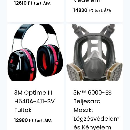
12610
Ft
tart. ÁFA
14830
Ft
tart. ÁFA
3M Optime III
3M™ 6000-ES
H540A-411-SV
Teljesarc
Fültok
Maszk:
Légzésvédelem
12980
Ft
tart. ÁFA
és Kényelem