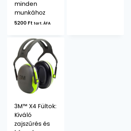
minden
munkához
5200
Ft
tart. ÁFA
3M™ X4 Fültok:
Kiváló
zajszűrés és