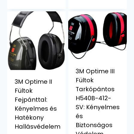
3M Optime III
Fültok
3M Optime II
Tarkópántos
Fültok
H540B-412-
Fejpánttal:
SV: Kényelmes
Kényelmes és
és
Hatékony
Biztonságos
Hallásvédelem
Védelem