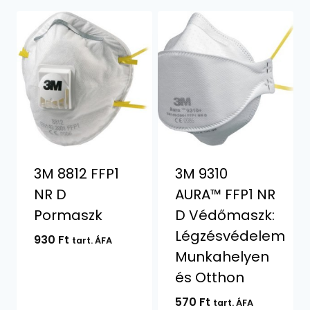
3M 8812 FFP1
3M 9310
NR D
AURA™ FFP1 NR
Pormaszk
D Védőmaszk:
Légzésvédelem
930
Ft
tart. ÁFA
Munkahelyen
és Otthon
570
Ft
tart. ÁFA