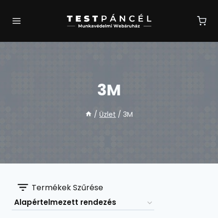
Skip
to
content
3M
/
Üzlet
/
3M
Termékek Szűrése