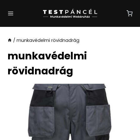
Skip
to
content
/
munkavédelmi rövidnadrág
munkavédelmi
rövidnadrág