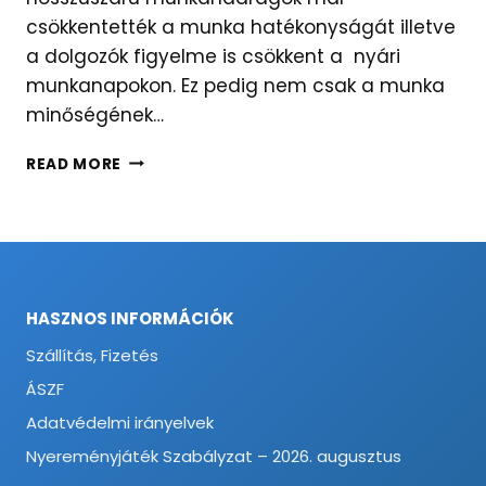
csökkentették a munka hatékonyságát illetve
a dolgozók figyelme is csökkent a nyári
munkanapokon. Ez pedig nem csak a munka
minőségének…
BERMUDA
READ MORE
NADRÁG
MINT
MUNKAVÉDELMI
NADRÁG?
HASZNOS INFORMÁCIÓK
Szállítás, Fizetés
ÁSZF
Adatvédelmi irányelvek
Nyereményjáték Szabályzat – 2026. augusztus