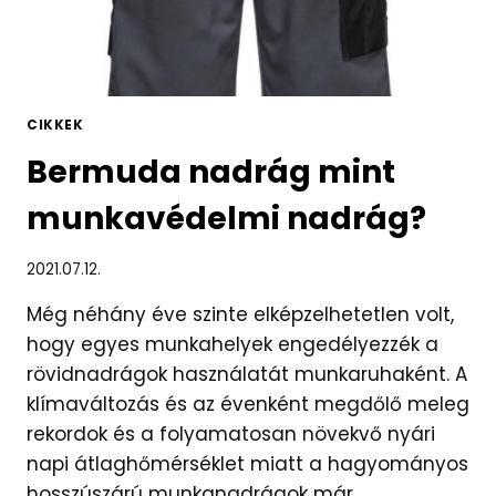
CIKKEK
Bermuda nadrág mint
munkavédelmi nadrág?
2021.07.12.
Még néhány éve szinte elképzelhetetlen volt,
hogy egyes munkahelyek engedélyezzék a
rövidnadrágok használatát munkaruhaként. A
klímaváltozás és az évenként megdőlő meleg
rekordok és a folyamatosan növekvő nyári
napi átlaghőmérséklet miatt a hagyományos
hosszúszárú munkanadrágok már