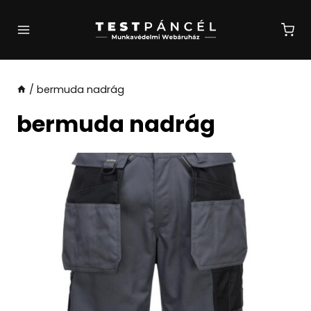
Skip
to
content
/
bermuda nadrág
bermuda nadrág