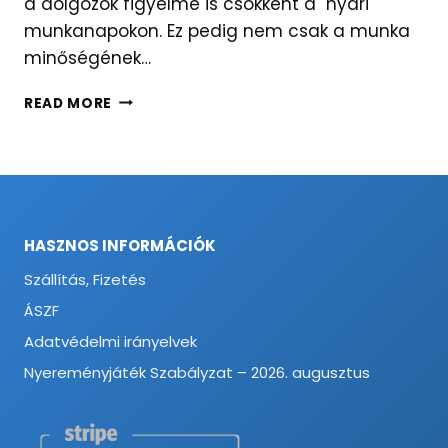
a dolgozók figyelme is csökkent a nyári
munkanapokon. Ez pedig nem csak a munka
minőségének…
BERMUDA
READ MORE
NADRÁG
MINT
MUNKAVÉDELMI
NADRÁG?
HASZNOS INFORMÁCIÓK
Szállítás, Fizetés
ÁSZF
Adatvédelmi irányelvek
Nyereményjáték Szabályzat – 2026. augusztus