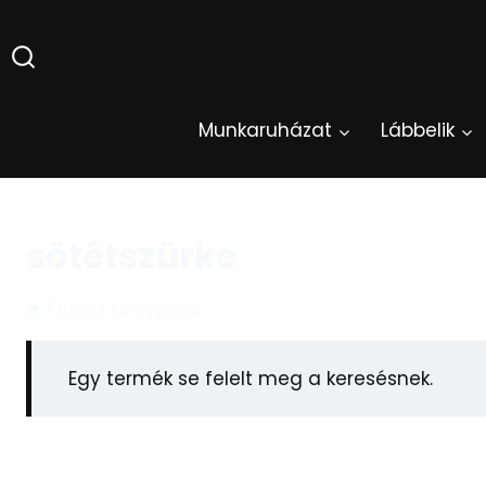
Skip
to
content
Munkaruházat
Lábbelik
sötétszürke
/
Üzlet
/
sötétszürke
Egy termék se felelt meg a keresésnek.