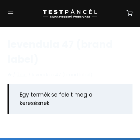
Skip
to
content
levendula 47 (brand
label)
/
Üzlet
/
levendula 47 (brand label)
Egy termék se felelt meg a
keresésnek.