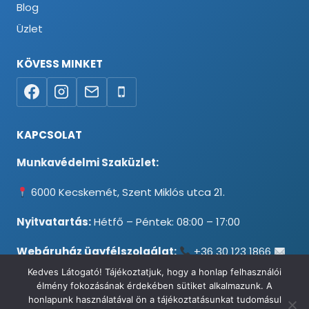
Blog
Üzlet
KÖVESS MINKET
KAPCSOLAT
Munkavédelmi Szaküzlet:
6000 Kecskemét, Szent Miklós utca 21.
Nyitvatartás:
Hétfő – Péntek: 08:00 – 17:00
Webáruház ügyfélszolgálat:
+36 30 123 1866
info@testpancel.hu
Kedves Látogató! Tájékoztatjuk, hogy a honlap felhasználói
élmény fokozásának érdekében sütiket alkalmazunk. A
honlapunk használatával ön a tájékoztatásunkat tudomásul