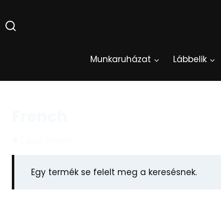
Skip
to
content
Munkaruházat
Lábbelik
French
/
Üzlet
/
French
Egy termék se felelt meg a keresésnek.