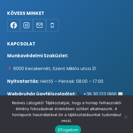
KÖVESS MINKET
KAPCSOLAT
Munkavédelmi Szaküzlet:
6000 Kecskemét, Szent Miklós utca 21.
Nyitvatartás:
Hétfő – Péntek: 08:00 – 17:00
Webáruház ügyfélszolgálat:
+36 30 123 1866
info@testpancel.hu
Kedves Látogató! Tájékoztatjuk, hogy a honlap felhasználói
élmény fokozásának érdekében sütiket alkalmazunk. A
honlapunk használatával ön a tájékoztatásunkat tudomásul
veszi.
© 2026 Munkavédelmi és Ruházati Webáruház - Minden jog
Elfogadom
fenntartva