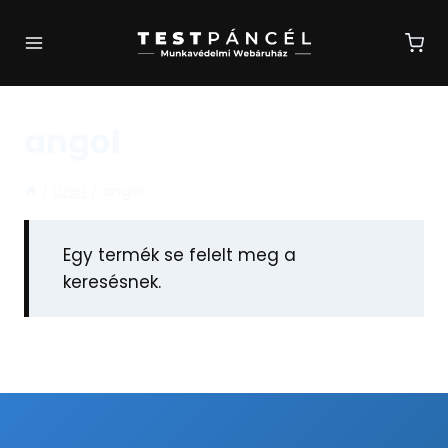
Skip
to
content
angol
/
Üzlet
/
angol
Egy termék se felelt meg a
keresésnek.