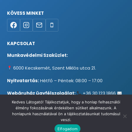
KÖVESS MINKET
KAPCSOLAT
Munkavédelmi Szaküzlet:
6000 Kecskemét, Szent Miklós utca 21.
Nyitvatartás:
Hétfő – Péntek: 08:00 – 17:00
Webáruház ügyfélszolgálat:
+36 30 123 1866
info@testpancel.hu
Kedves Látogató! Tájékoztatjuk, hogy a honlap felhasználói
élmény fokozásának érdekében sütiket alkalmazunk. A
honlapunk használatával ön a tájékoztatásunkat tudomásul
veszi.
© 2026 Munkavédelmi és Ruházati Webáruház - Minden jog
Elfogadom
fenntartva