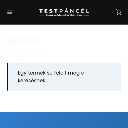
Skip
to
content
BEANIE
/
Üzlet
/
BEANIE
Egy termék se felelt meg a
keresésnek.