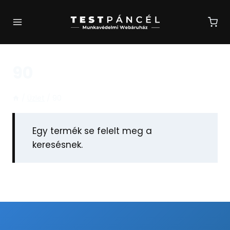
Skip
to
content
90
/
Üzlet
/
90
Egy termék se felelt meg a
keresésnek.