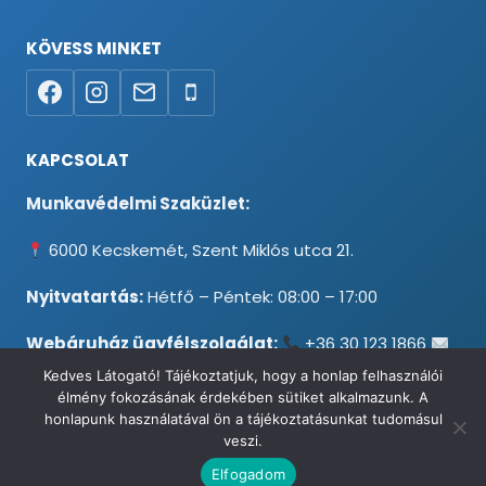
KÖVESS MINKET
KAPCSOLAT
Munkavédelmi Szaküzlet:
6000 Kecskemét, Szent Miklós utca 21.
Nyitvatartás:
Hétfő – Péntek: 08:00 – 17:00
Webáruház ügyfélszolgálat:
+36 30 123 1866
info@testpancel.hu
Kedves Látogató! Tájékoztatjuk, hogy a honlap felhasználói
élmény fokozásának érdekében sütiket alkalmazunk. A
honlapunk használatával ön a tájékoztatásunkat tudomásul
veszi.
© 2026 Munkavédelmi és Ruházati Webáruház - Minden jog
Elfogadom
fenntartva