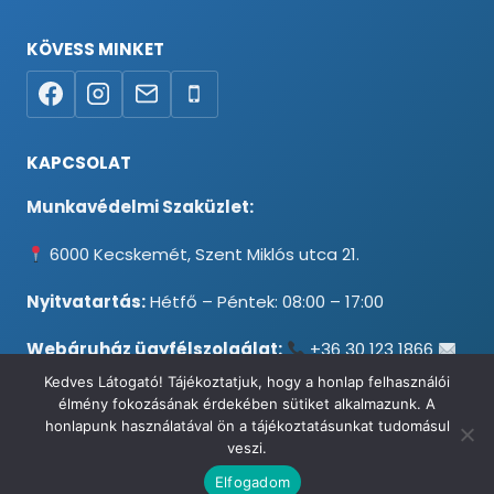
KÖVESS MINKET
KAPCSOLAT
Munkavédelmi Szaküzlet:
6000 Kecskemét, Szent Miklós utca 21.
Nyitvatartás:
Hétfő – Péntek: 08:00 – 17:00
Webáruház ügyfélszolgálat:
+36 30 123 1866
info@testpancel.hu
Kedves Látogató! Tájékoztatjuk, hogy a honlap felhasználói
élmény fokozásának érdekében sütiket alkalmazunk. A
honlapunk használatával ön a tájékoztatásunkat tudomásul
veszi.
© 2026 Munkavédelmi és Ruházati Webáruház - Minden jog
Elfogadom
fenntartva