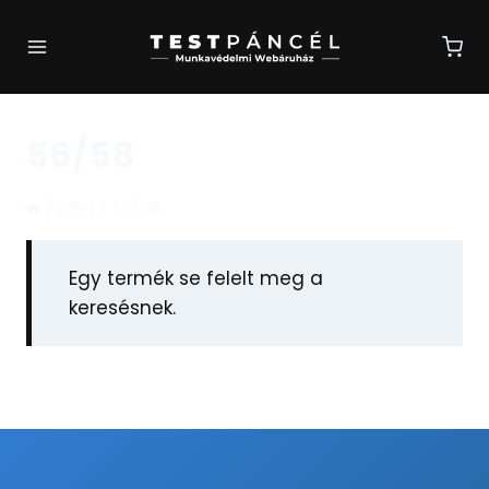
Skip
to
content
56/58
/
Üzlet
/
56/58
Egy termék se felelt meg a
keresésnek.