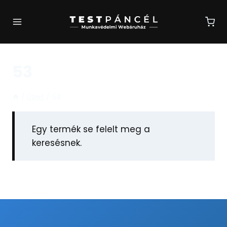
Skip
to
content
53
/
Üzlet
/
53
Egy termék se felelt meg a
keresésnek.