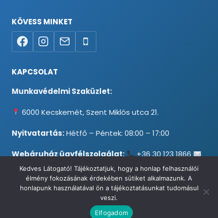
KÖVESS MINKET
KAPCSOLAT
Munkavédelmi Szaküzlet:
6000 Kecskemét, Szent Miklós utca 21.
Nyitvatartás:
Hétfő – Péntek: 08:00 – 17:00
Webáruház ügyfélszolgálat:
+36 30 123 1866
info@testpancel.hu
Kedves Látogató! Tájékoztatjuk, hogy a honlap felhasználói
élmény fokozásának érdekében sütiket alkalmazunk. A
honlapunk használatával ön a tájékoztatásunkat tudomásul
veszi.
© 2026 Munkavédelmi és Ruházati Webáruház - Minden jog
Elfogadom
fenntartva