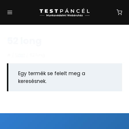
Skip
to
content
52 long
/
Üzlet
/
52 long
Egy termék se felelt meg a
keresésnek.