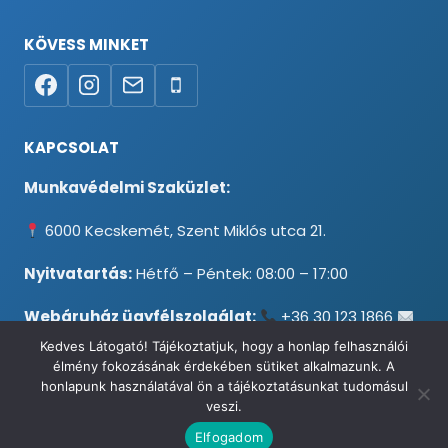
KÖVESS MINKET
KAPCSOLAT
Munkavédelmi Szaküzlet:
6000 Kecskemét, Szent Miklós utca 21.
Nyitvatartás:
Hétfő – Péntek: 08:00 – 17:00
Webáruház ügyfélszolgálat:
+36 30 123 1866
info@testpancel.hu
Kedves Látogató! Tájékoztatjuk, hogy a honlap felhasználói
élmény fokozásának érdekében sütiket alkalmazunk. A
honlapunk használatával ön a tájékoztatásunkat tudomásul
veszi.
© 2026 Munkavédelmi és Ruházati Webáruház - Minden jog
Elfogadom
fenntartva