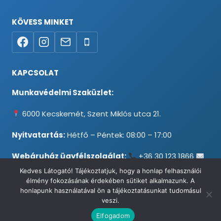
KÖVESS MINKET
KAPCSOLAT
Munkavédelmi Szaküzlet:
6000 Kecskemét, Szent Miklós utca 21.
Nyitvatartás:
Hétfő – Péntek: 08:00 – 17:00
Webáruház ügyfélszolgálat:
+36 30 123 1866
info@testpancel.hu
Kedves Látogató! Tájékoztatjuk, hogy a honlap felhasználói
élmény fokozásának érdekében sütiket alkalmazunk. A
honlapunk használatával ön a tájékoztatásunkat tudomásul
veszi.
© 2026 Munkavédelmi és Ruházati Webáruház - Minden jog
Elfogadom
fenntartva