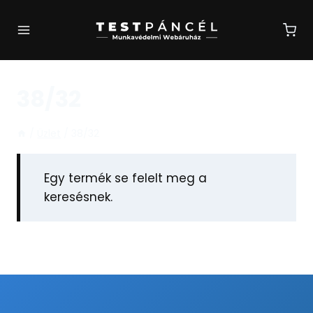
Skip
to
content
38/32
/
Üzlet
/
38/32
Egy termék se felelt meg a
keresésnek.