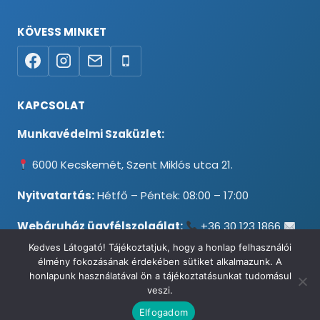
KÖVESS MINKET
KAPCSOLAT
Munkavédelmi Szaküzlet:
6000 Kecskemét, Szent Miklós utca 21.
Nyitvatartás:
Hétfő – Péntek: 08:00 – 17:00
Webáruház ügyfélszolgálat:
+36 30 123 1866
info@testpancel.hu
Kedves Látogató! Tájékoztatjuk, hogy a honlap felhasználói
élmény fokozásának érdekében sütiket alkalmazunk. A
honlapunk használatával ön a tájékoztatásunkat tudomásul
veszi.
© 2026 Munkavédelmi és Ruházati Webáruház - Minden jog
Elfogadom
fenntartva