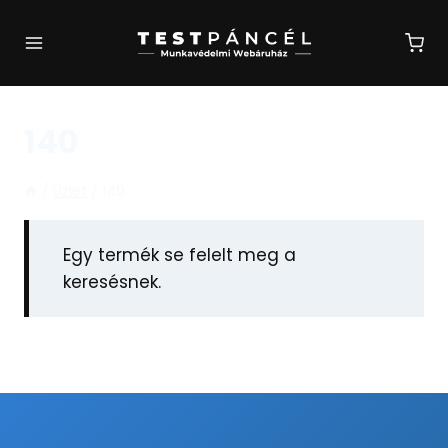
Skip
to
content
140
/
Üzlet
/
140
Egy termék se felelt meg a
keresésnek.