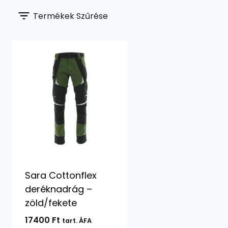
Termékek Szűrése
Sara Cottonflex
deréknadrág –
zöld/fekete
17400
Ft
tart. ÁFA