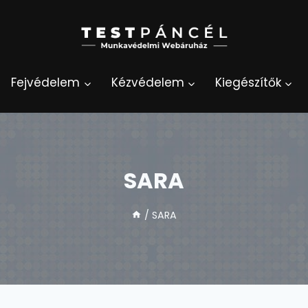
Fejvédelem
Kézvédelem
Kiegészítők
SARA
/
SARA