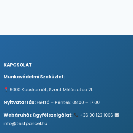
KAPCSOLAT
Munkavédelmi Szaküzlet:
6000 Kecskemét, Szent Miklós utca 21.
Nyitvatartás:
Hétfő – Péntek: 08:00 – 17:00
Webáruház ügyfélszolgálat:
+36 30 123 1866
info@testpancel.hu