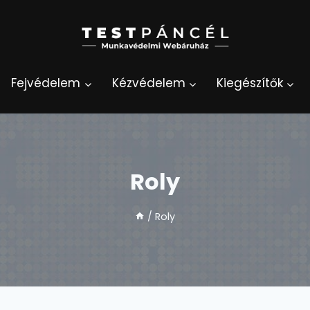
Fejvédelem
Kézvédelem
Kiegészítők
Roly
/
Roly