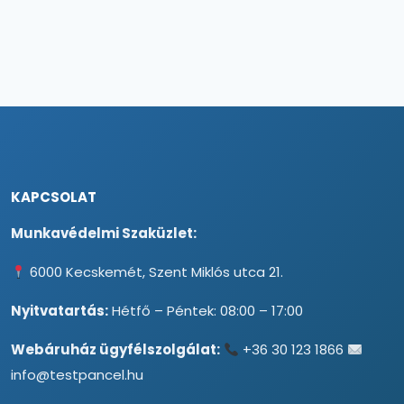
KAPCSOLAT
Munkavédelmi Szaküzlet:
6000 Kecskemét, Szent Miklós utca 21.
Nyitvatartás:
Hétfő – Péntek: 08:00 – 17:00
Webáruház ügyfélszolgálat:
+36 30 123 1866
info@testpancel.hu