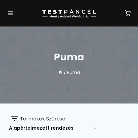
Skip
to
content
Puma
/
Puma
Termékek Szűrése