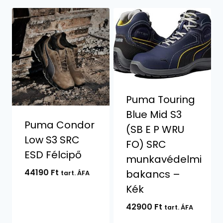
Puma Touring
Blue Mid S3
Puma Condor
(SB E P WRU
Low S3 SRC
FO) SRC
ESD Félcipő
munkavédelmi
44190
Ft
bakancs –
tart. ÁFA
Kék
42900
Ft
tart. ÁFA