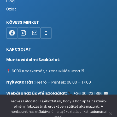
Blog
Üzlet
KÖVESS MINKET
KAPCSOLAT
Munkavédelmi Szaküzlet:
6000 Kecskemét, Szent Miklós utca 21.
Nyitvatartás:
Hétfő – Péntek: 08:00 – 17:00
Webáruház ügyfélszolgálat:
+36 30 123 1866
info@testpancel.hu
Kedves Látogató! Tájékoztatjuk, hogy a honlap felhasználói
élmény fokozásának érdekében sütiket alkalmazunk. A
honlapunk használatával ön a tájékoztatásunkat tudomásul
veszi.