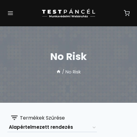
Skip
to
content
No Risk
/
No Risk
Termékek Szűrése