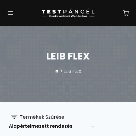
Skip
to
content
LEIB FLEX
/
LEIB FLEX
Termékek Szűrése