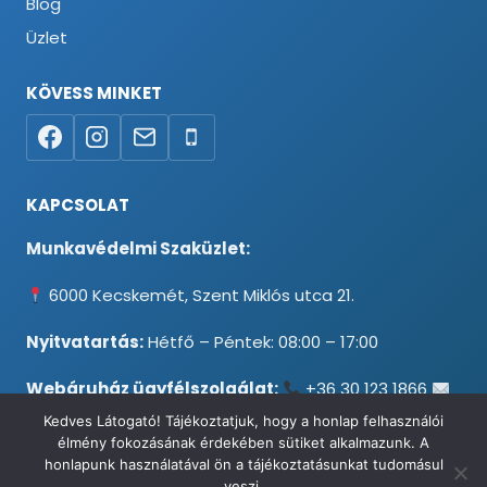
Blog
Üzlet
KÖVESS MINKET
KAPCSOLAT
Munkavédelmi Szaküzlet:
6000 Kecskemét, Szent Miklós utca 21.
Nyitvatartás:
Hétfő – Péntek: 08:00 – 17:00
Webáruház ügyfélszolgálat:
+36 30 123 1866
info@testpancel.hu
Kedves Látogató! Tájékoztatjuk, hogy a honlap felhasználói
élmény fokozásának érdekében sütiket alkalmazunk. A
honlapunk használatával ön a tájékoztatásunkat tudomásul
veszi.