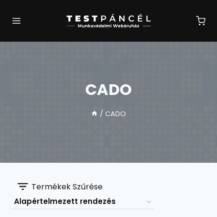
Skip
to
content
CADO
/
CADO
Termékek Szűrése